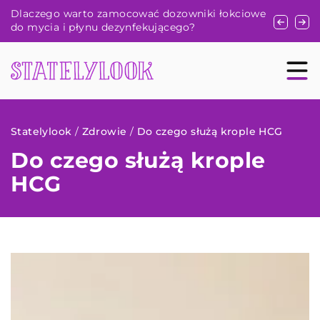
ki łokciowe
Znaczenie odpowiedniego odżywiania dla
zdrowia skóry – fakty i mity
Statelylook
/
Zdrowie
/
Do czego służą krople HCG
Do czego służą krople
HCG