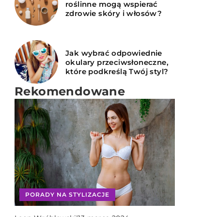
roślinne mogą wspierać
zdrowie skóry i włosów?
Jak wybrać odpowiednie
okulary przeciwsłoneczne,
które podkreślą Twój styl?
Rekomendowane
ZDROWIE
PORADY NA STYLIZACJE
PORADY NA STYLIZACJE