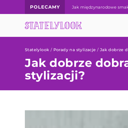
POLECAMY
Grypa – co warto o niej wi
Statelylook
/
Porady na stylizacje
/
Jak dobrze do
Jak dobrze dobra
stylizacji?