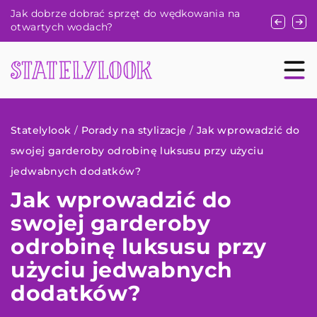
Jak wybrać idealną sukienkę na letnie przyjęcie
Jak natur
weselne?
twojej sk
Statelylook
/
Porady na stylizacje
/
Jak wprowadzić do
swojej garderoby odrobinę luksusu przy użyciu
jedwabnych dodatków?
Jak wprowadzić do
swojej garderoby
odrobinę luksusu przy
użyciu jedwabnych
dodatków?