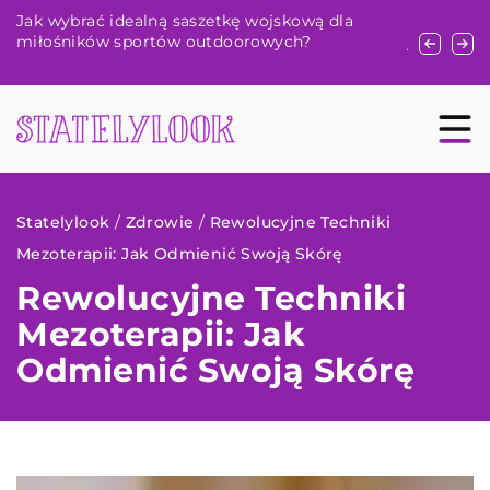
Jak regularny serwis klimatyzacji wpływa na
Sekrety
jakość powietrza w twoim samochodzie?
natural
pielęgna
Statelylook
/
Zdrowie
/
Rewolucyjne Techniki
Mezoterapii: Jak Odmienić Swoją Skórę
Rewolucyjne Techniki
Mezoterapii: Jak
Odmienić Swoją Skórę