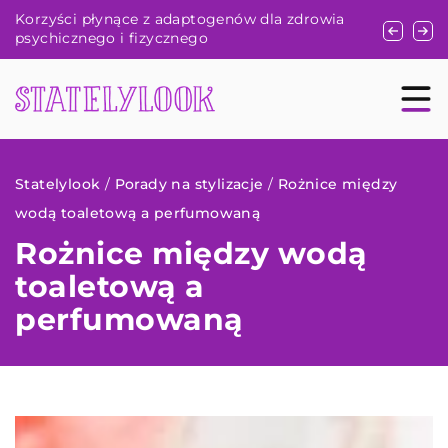
ia
Jak wybrać wymarzone buty ślubne, które
Jak ch
połączą styl i komfort?
z cukrz
Statelylook
/
Porady na stylizacje
/
Rożnice między
wodą toaletową a perfumowaną
Rożnice między wodą
toaletową a
perfumowaną