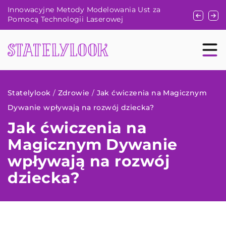
Półautomaty – złoty środek między automatami
Znaczenie
a feminizowanymi?
zdrowia sk
Statelylook
/
Zdrowie
/
Jak ćwiczenia na Magicznym
Dywanie wpływają na rozwój dziecka?
Jak ćwiczenia na
Magicznym Dywanie
wpływają na rozwój
dziecka?