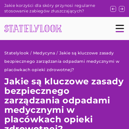
si regularne
Jak zbudować kapsułową garderobę, która
jących?
będzie pasować do każdej okazji?
Statelylook
/
Medycyna
/
Jakie są kluczowe zasady
bezpiecznego zarządzania odpadami medycznymi w
placówkach opieki zdrowotnej?
Jakie są kluczowe zasady
bezpiecznego
zarządzania odpadami
medycznymi w
placówkach opieki
zdrowotnej?