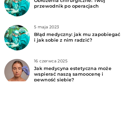
Obłożenia chirurgiczne: Twój
przewodnik po operacjach
5 maja 2023
Błąd medyczny: jak mu zapobiegać
i jak sobie z nim radzić?
16 czerwca 2025
Jak medycyna estetyczna może
wspierać naszą samoocenę i
pewność siebie?
4 lipca 2025
Naturalne sposoby na promienną
cerę: jak medycyna wspiera piękno
od wewnątrz