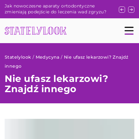
Zrozumienie korzyści i zastosowań produktów
Jakie ko
?
konopnych skoncentrowanych w CBD
biurow
Statelylook
/
Medycyna
/
Nie ufasz lekarzowi? Znajdź
innego
Nie ufasz lekarzowi?
Znajdź innego