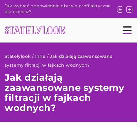
e
Jak bezpiecznie i skutecznie wykorzystać
Jak dobra
suplementy diety do redukcji tłuszczu
i stylizacj
Statelylook
/
Inne
/
Jak działają zaawansowane
systemy filtracji w fajkach wodnych?
Jak działają
zaawansowane systemy
filtracji w fajkach
wodnych?