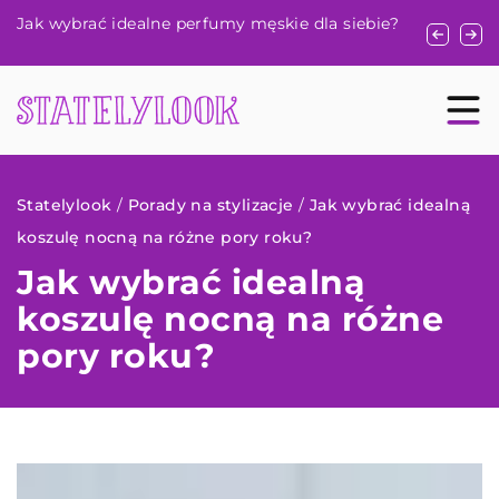
Jak naturalne barwniki w kosmetykach mogą
Skuteczne
?
poprawić kondycję skóry?
promienn
Statelylook
/
Porady na stylizacje
/
Jak wybrać idealną
koszulę nocną na różne pory roku?
Jak wybrać idealną
koszulę nocną na różne
pory roku?