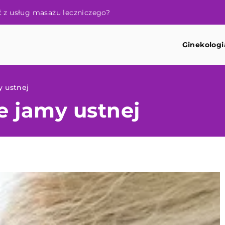
o?
Ginekologi
y ustnej
e jamy ustnej