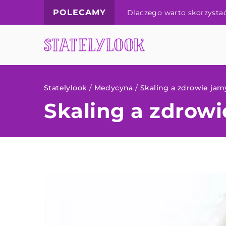
POLECAMY
Dlaczego warto skorzystać z usług masażu leczniczeg
Statelylook
/
Medycyna
/
Skaling a zdrowie jam
Skaling a zdrowi