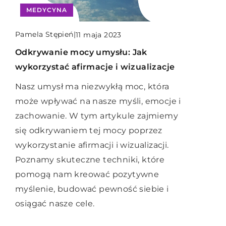
Jakie korzyści niesie ze sobą wynajem
Jak wybrać odpowiednią pieczątkę
MEDYCYNA
luksusowego kampera na wymarzone
dla placówki medycznej?
wakacje?
Pamela Stępień
|
11 maja 2023
Pieczątki lekarskie to ważny element
Odkrywanie mocy umysłu: Jak
Odkryj zalety wynajmu luksusowego
biurowy w placówkach medycznych,
wykorzystać afirmacje i wizualizacje
kampera i zorganizuj niezapomniane
takich jak przychodnie, szpitale czy
wakacje pełne komfortu oraz swobody.
Nasz umysł ma niezwykłą moc, która
apteki. Ich funkcja polega na
Poznaj korzyści, które zapewnią
może wpływać na nasze myśli, emocje i
oznaczaniu dokumentów medycznych,
niezależność, elastyczność i przygodę
zachowanie. W tym artykule zajmiemy
takich jak skierowania, recepty, karty
na najwyższym poziomie.
się odkrywaniem tej mocy poprzez
pacjenta czy wyniki badań. Dlatego też,
wykorzystanie afirmacji i wizualizacji.
wybór odpowiedniej pieczątki
Poznamy skuteczne techniki, które
lekarskiej jest bardzo ważny. W tym
pomogą nam kreować pozytywne
artykule przedstawiamy poradnik,
myślenie, budować pewność siebie i
który pomoże w wyborze odpowiedniej
osiągać nasze cele.
pieczątki dla placówki medycznej.