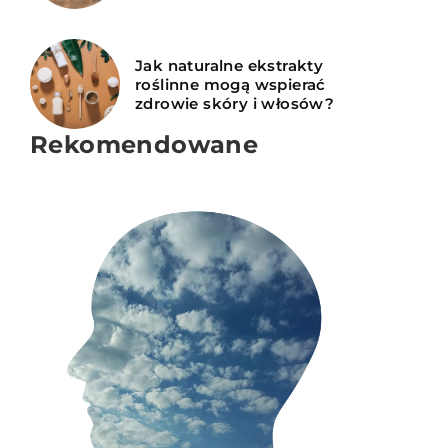
Jak naturalne ekstrakty
roślinne mogą wspierać
zdrowie skóry i włosów?
Rekomendowane
INNE
MEDYCYNA
Redaktor Blue Whale Press
|
7 października 2025
Rita Krosnowska
|
19 kwietnia 2023